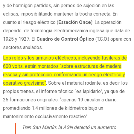
y de hormigón partidos, sin pernos de sujeción en las
eclisas, imposibilitando mantener la trocha correcta. En
cuanto al riesgo eléctrico (
Estación Once
): La operación
depende de tecnología electromecánica inglesa que data de
1925 y 1927. El
Cuadro de Control Óptico
(T.C.O.) opera con
sectores anulados.
Los relés y los armarios eléctricos, incluyendo fusileras de
600 volts, están montados “sobre estructuras de madera
reseca y sin protección, conformando un riesgo eléctrico y
operativo gravísimo”
. Sobre el material rodante, es decir los
propios trenes, el informe técnico “es lapidario”, ya que de
25 formaciones originales, “apenas 19 circulan a diario,
promediando 1.4 millones de kilómetros bajo un
mantenimiento exclusivamente reactivo”.
Tren San Martín: la AGN detectó un aumento