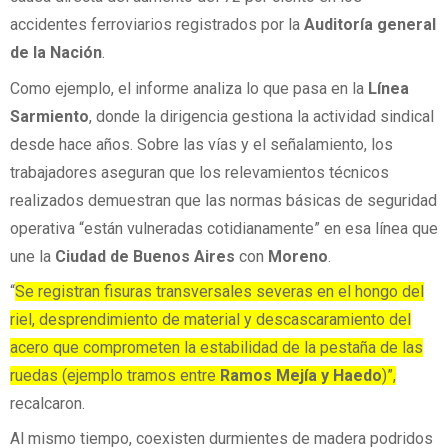
accidentes ferroviarios registrados por la
Auditoría general
de la Nación
.
Como ejemplo, el informe analiza lo que pasa en la
Línea
Sarmiento
, donde la dirigencia gestiona la actividad sindical
desde hace años. Sobre las vías y el señalamiento, los
trabajadores aseguran que los relevamientos técnicos
realizados demuestran que las normas básicas de seguridad
operativa “están vulneradas cotidianamente” en esa línea que
une la
Ciudad de Buenos Aires
con
Moreno
.
“
Se registran fisuras transversales severas en el hongo del
riel, desprendimiento de material y descascaramiento del
acero que comprometen la estabilidad de la pestaña de las
ruedas (ejemplo tramos entre
Ramos Mejía y Haedo
)”,
recalcaron.
Al mismo tiempo, coexisten durmientes de madera podridos