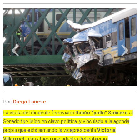
‹
›
Por:
Diego Lanese
La visita del dirigente ferroviario
Rubén “pollo” Sobrero
al
Senado fue leído en clave política, y vinculado a la agenda
propia que está armando la vicepresidenta
Victoria
Villarruel
, más afuera que adentro del gobierno.